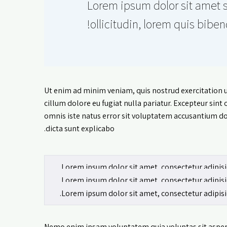
..Lorem ipsum dolor sit amet
ollicitudin, lorem quis bibe
Ut enim ad minim veniam, quis nostrud exercitation ul
cillum dolore eu fugiat nulla pariatur. Excepteur sint
omnis iste natus error sit voluptatem accusantium do
dicta sunt explicabo.
Lorem ipsum dolor sit amet, consectetur adipisi
Lorem ipsum dolor sit amet, consectetur adipisi
Lorem ipsum dolor sit amet, consectetur adipisi
Nemo enim ipsam voluptatem quia voluptas sit aspern