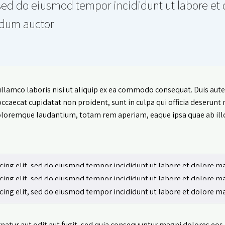
 sed do eiusmod tempor incididunt ut labore et
ndum auctor!
lamco laboris nisi ut aliquip ex ea commodo consequat. Duis aute i
 occaecat cupidatat non proident, sunt in culpa qui officia deserunt
loremque laudantium, totam rem aperiam, eaque ipsa quae ab illo i
cing elit, sed do eiusmod tempor incididunt ut labore et dolore ma
cing elit, sed do eiusmod tempor incididunt ut labore et dolore ma
cing elit, sed do eiusmod tempor incididunt ut labore et dolore ma
atur aut odit aut fugit, sed quia consequuntur magni dolores eos 