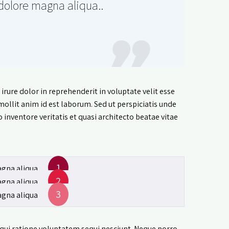
 dolore magna aliqua
rure dolor in reprehenderit in voluptate velit esse
 mollit anim id est laborum. Sed ut perspiciatis unde
nventore veritatis et quasi architecto beatae vitae
1
gna aliqua.
2
gna aliqua.
3
gna aliqua.
qui ratione voluptatem sequi nesciunt. Neque porro