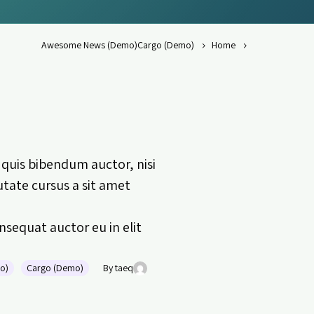
Awesome News (Demo)
Cargo (Demo)
Home
m quis bibendum auctor, nisi
putate cursus a sit amet
sequat auctor eu in elit.
o)
Cargo (Demo)
By taeq