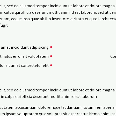
elit, sed do eiusmod tempor incididunt ut labore et dolore magna 
n culpa qui officia deserunt mollit anim id est laborum. Sed ut per
m, eaque ipsa quae ab illo inventore veritatis et quasi architect
ugit:
 amet incididunt adipisicing
it natus error sit voluptatem
Con
r sit amet consectetur elit
elit, sed do eiusmod tempor incididunt ut labore et dolore magna 
in culpa qui officia deserunt mollit anim id est laborum.
voluptatem accusantium doloremque laudantium, totam rem aperiam, 
enim ipsam voluptatem quia voluptas sit aspernatur. Nemo enim ips