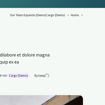
Our Team Expands (Demo)
Cargo (Demo)
Home
idilabore et dolore magna
iquip ex ea
By taeq
Cargo (Demo)
מאי 4, 2019