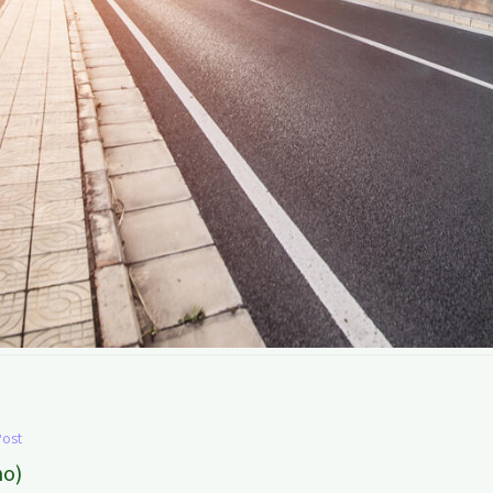
Post
mo)