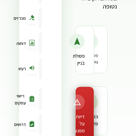
נטופה
מכרזים
דוחות
פסולת
פסולת
גושתית
בניין
רעש
רישוי
עסקים
הזמנת
דייוח
סדנה
על
דרושים
מפגע