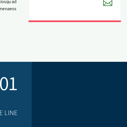
ciosqu ad
imenaeos.
01.
E LINE