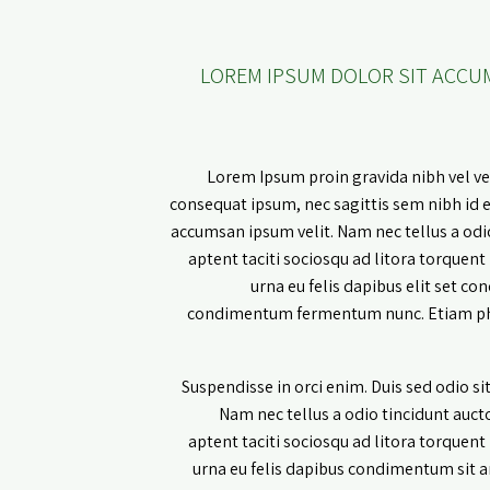
LOREM IPSUM DOLOR SIT ACCU
Lorem Ipsum proin gravida nibh vel vel
consequat ipsum, nec sagittis sem nibh id el
accumsan ipsum velit. Nam nec tellus a odio
aptent taciti sociosqu ad litora torquent
urna eu felis dapibus elit set c
condimentum fermentum nunc. Etiam phar
Suspendisse in orci enim. Duis sed odio s
Nam nec tellus a odio tincidunt aucto
aptent taciti sociosqu ad litora torquent
urna eu felis dapibus condimentum sit am