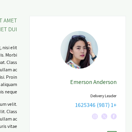
T AMET
ET DUI!
nisi elit
is. Morbi
at. Class
Nullam ac
si. Proin
Emerson Anderson
t aliquam
is neque.
Delivery Leader
+1 (987) 1625346
um velit.
it. Class
Nullam ac
ris vitae