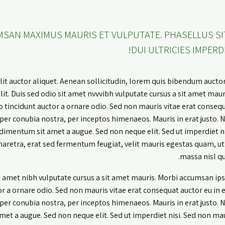
MSAN MAXIMUS MAURIS ET VULPUTATE. PHASELLUS SI
DUI ULTRICIES IMPERDI
it auctor aliquet. Aenean sollicitudin, lorem quis bibendum auctor, 
it. Duis sed odio sit amet nvvvibh vulputate cursus a sit amet maur
 tincidunt auctor a ornare odio. Sed non mauris vitae erat consequ
 per conubia nostra, per inceptos himenaeos. Mauris in erat justo. 
ondimentum sit amet a augue. Sed non neque elit. Sed ut imperdiet ni
etra, erat sed fermentum feugiat, velit mauris egestas quam, u
massa nisl qu
it amet nibh vulputate cursus a sit amet mauris. Morbi accumsan ips
r a ornare odio. Sed non mauris vitae erat consequat auctor eu in el
 per conubia nostra, per inceptos himenaeos. Mauris in erat justo. 
et a augue. Sed non neque elit. Sed ut imperdiet nisi. Sed non mau