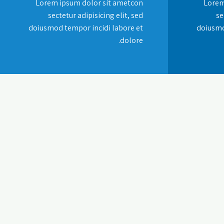
Lorem ipsum dolor sit ametcon
Lorem
sectetur adipisicing elit, sed
se
doiusmod tempor incidi labore et
doiusmo
dolore.