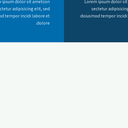
 ipsum dolor sit ametcon
Lorem ipsum dolor si
ctetur adipisicing elit, sed
sectetur adipisicing
d tempor incidi labore et
doiusmod tempor incidi 
dolore.