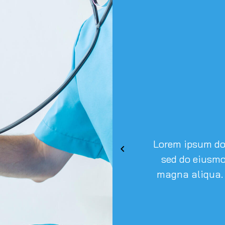
Lorem ipsum dolo
sed do eiusmo
magna aliqua.