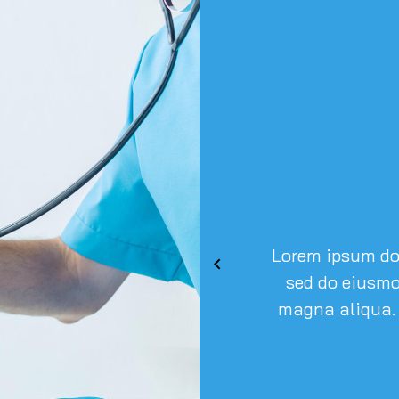
Lorem ipsum dolo
sed do eiusmo
magna aliqua.