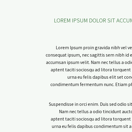
LOREM IPSUM DOLOR SIT ACCU
Lorem Ipsum proin gravida nibh vel vel
consequat ipsum, nec sagittis sem nibh id el
accumsan ipsum velit. Nam nec tellus a odio
aptent taciti sociosqu ad litora torquent
urna eu felis dapibus elit set c
condimentum fermentum nunc. Etiam phar
Suspendisse in orci enim. Duis sed odio s
Nam nec tellus a odio tincidunt aucto
aptent taciti sociosqu ad litora torquent
urna eu felis dapibus condimentum sit am