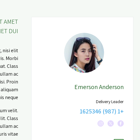
T AMET
ET DUI!
nisi elit
is. Morbi
at. Class
Nullam ac
si. Proin
Emerson Anderson
t aliquam
is neque.
Delivery Leader
+1 (987) 1625346
um velit.
it. Class
Nullam ac
ris vitae