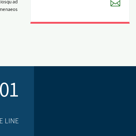
ciosqu ad
imenaeos.
01.
E LINE