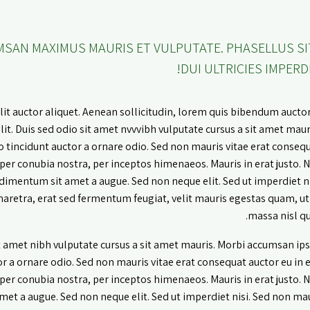
MSAN MAXIMUS MAURIS ET VULPUTATE. PHASELLUS SI
DUI ULTRICIES IMPERDI
it auctor aliquet. Aenean sollicitudin, lorem quis bibendum auctor, 
it. Duis sed odio sit amet nvvvibh vulputate cursus a sit amet maur
 tincidunt auctor a ornare odio. Sed non mauris vitae erat consequ
 per conubia nostra, per inceptos himenaeos. Mauris in erat justo. 
ondimentum sit amet a augue. Sed non neque elit. Sed ut imperdiet ni
etra, erat sed fermentum feugiat, velit mauris egestas quam, u
massa nisl qu
it amet nibh vulputate cursus a sit amet mauris. Morbi accumsan ips
r a ornare odio. Sed non mauris vitae erat consequat auctor eu in el
 per conubia nostra, per inceptos himenaeos. Mauris in erat justo. 
et a augue. Sed non neque elit. Sed ut imperdiet nisi. Sed non mau