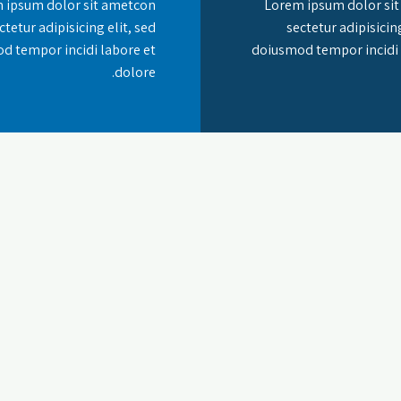
 ipsum dolor sit ametcon
Lorem ipsum dolor si
ctetur adipisicing elit, sed
sectetur adipisicing
d tempor incidi labore et
doiusmod tempor incidi 
dolore.