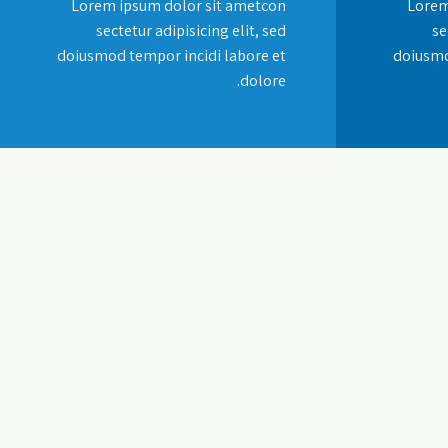
Lorem ipsum dolor sit ametcon
Lorem
sectetur adipisicing elit, sed
se
doiusmod tempor incidi labore et
doiusmo
dolore.