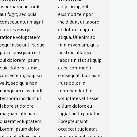
aspernatur aut odit
adipisicing elit
aut fugit, sed quia
eiusmod tempor
consequuntur magni
incididunt ut labore
dolores eos qui
et dolore magna
ratione voluptatem
aliqua. Ut enim ad
sequi nesciunt. Neque
minim veniam, quis
porro quisquam est,
nostrud ullamco
qui dolorem ipsum
laboris nisi ut aliquip
quia dolor sit amet,
ex ea commodo
consectetur, adipisci
consequat. Duis aute
velit, sed quia non
irure dolor in
numquam eius modi
reprehenderit in
tempora incidunt ut
voluptate velit esse
labore et dolore
cillum dolore eu
magnam aliquam
fugiat nulla pariatur.
quaerat voluptatem.
Excepteur sint
Lorem ipsum dolor
occaecat cupidatat
sit amet adipisicing
non proident, sunt in