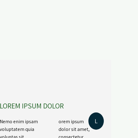
LOREM IPSUM DOLOR
L
Nemo enim ipsam
orem ipsum
voluptatem quia
dolor sit amet,
voluptas sit
consectetur