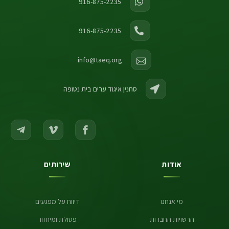
916-875-2235
916-875-2235
info@taeq.org
סחנין איגוד ערים בית נטופה
אודות
שירותים
מי אנחנו
דיווח על מפגעים
הרשויות החברות
פסולת ומיחזור