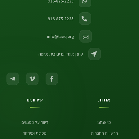
916-875-2235
916-875-2235
info@taeq.org
סחנין איגוד ערים בית נטופה
אודות
שירותים
מי אנחנו
דיווח על מפגעים
הרשויות החברות
פסולת ומיחזור