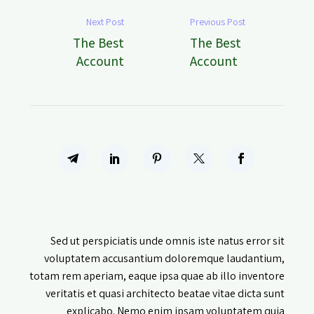
Next Post
Previous Post
The Best
The Best
Account
Account
Providers
Provider
(Demo)
(Demo)
Sed ut perspiciatis unde omnis iste natus error sit
voluptatem accusantium doloremque laudantium,
totam rem aperiam, eaque ipsa quae ab illo inventore
veritatis et quasi architecto beatae vitae dicta sunt
explicabo. Nemo enim ipsam voluptatem quia