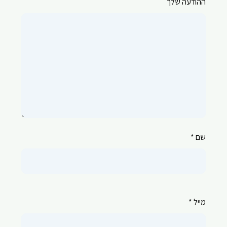
ההודעה שלך
שם *
מייל *