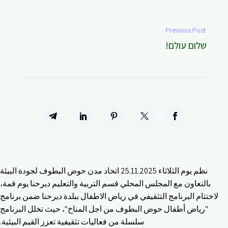
Previous Post
שלום עולם!
نظم يوم الثلاثاء 25.11.2025 اتحاد مدن حوض البطوف لجودة البيئة
بالتعاون مع المجلس المحلي قسم التربية والتعليم ديرحنا يوم قمة،
لاختتام البرنامج التثقيفي في رياض الاطفال ببلدة ديرحنا ضمن برنامج
"رياض أطفال حوض البطوف من اجل المناخ"، حيث تخلل البرنامج
سلسلة من فعاليات تثقيفية تعزز القيم البيئية.