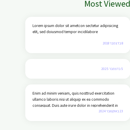
Most Viewe
odio tincidunt auctor a
ornare odio. Sed non
mauris vitae erat
consequat auctor eu in
Lorem ipsum dolor sit ametcon sectetur adipisicing
elit.
elit, sed doiusmod tempor incidilabore
8 בדצמבר 2018
5 בדצמבר 2025
Enim ad minim veniam, quis nosttrud exercitation
ullamco laboris nisi ut aliquip ex ea commodo
consequat. Duis aute irure dolor in reprehenderit in
23 באוקטובר 2024
voluptate velit esse cillum dolore eu fugiat nulla
pariatur.