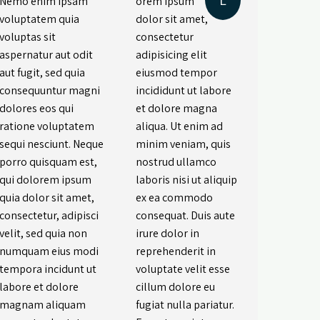
Nemo enim ipsam
orem ipsum
voluptatem quia
dolor sit amet,
voluptas sit
consectetur
aspernatur aut odit
adipisicing elit
aut fugit, sed quia
eiusmod tempor
consequuntur magni
incididunt ut labore
dolores eos qui
et dolore magna
ratione voluptatem
aliqua. Ut enim ad
sequi nesciunt. Neque
minim veniam, quis
porro quisquam est,
nostrud ullamco
qui dolorem ipsum
laboris nisi ut aliquip
quia dolor sit amet,
ex ea commodo
consectetur, adipisci
consequat. Duis aute
velit, sed quia non
irure dolor in
numquam eius modi
reprehenderit in
tempora incidunt ut
voluptate velit esse
labore et dolore
cillum dolore eu
magnam aliquam
fugiat nulla pariatur.